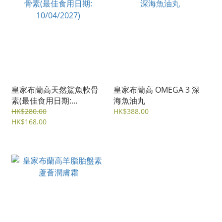
皇家布蘭高天然鯊魚軟骨
皇家布蘭高 OMEGA 3 深
素(最佳食用日期:
海魚油丸
10/04/2027)
HK$280.00
HK$388.00
HK$168.00