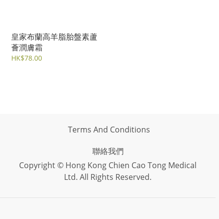
皇家布蘭高羊脂胎盤素蘆
薈潤膚霜
HK$78.00
Terms And Conditions
聯絡我們
Copyright © Hong Kong Chien Cao Tong Medical
Ltd. All Rights Reserved.