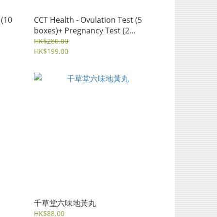
 (10
CCT Health - Ovulation Test (5
boxes)+ Pregnancy Test (2
boxes) Set
HK$280.00
HK$199.00
千草堂六味地黃丸
HK$88.00