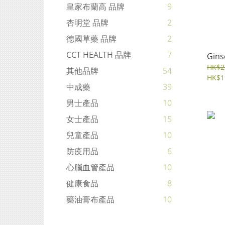
皇家布蘭高 品牌
9
杏明堂 品牌
2
德國草藥 品牌
2
CCT HEALTH 品牌
7
Gins
HK$2
其他品牌
54
HK$1
中成藥
39
男士產品
10
女士產品
15
兒童產品
10
防疫用品
6
心腦血管產品
10
健康食品
8
藥油膏布產品
10