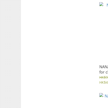
NANA
for c
HK$9
HK$4