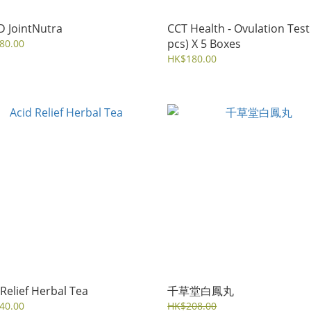
 JointNutra
CCT Health - Ovulation Test
pcs) X 5 Boxes
80.00
HK$180.00
 Relief Herbal Tea
千草堂白鳳丸
40.00
HK$208.00