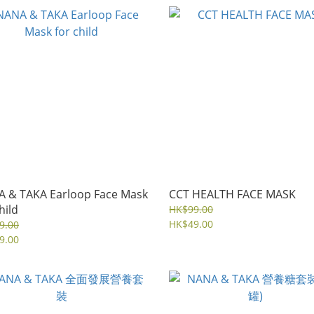
 & TAKA Earloop Face Mask
CCT HEALTH FACE MASK
hild
HK$99.00
HK$49.00
9.00
9.00