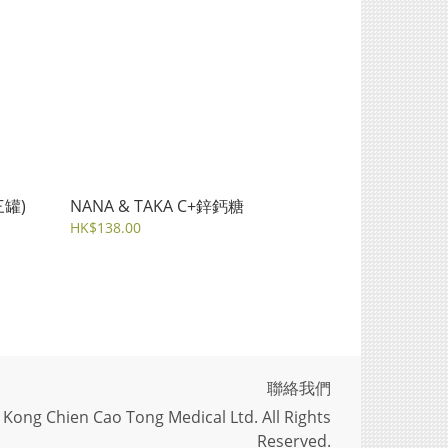
三罐)
NANA & TAKA C+鋅鈣糖
HK$138.00
聯絡我們
Kong Chien Cao Tong Medical Ltd. All Rights
Reserved.