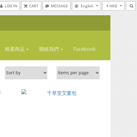
LOG IN
CART
MESSAGE
English
$ HKD
精選商品
聯絡我們
Facebook