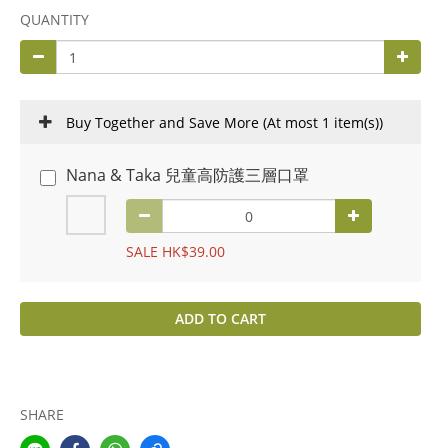
QUANTITY
Buy Together and Save More
(At most 1 item(s))
Nana & Taka 兒童高防護三層口罩
SALE HK$39.00
ADD TO CART
SHARE