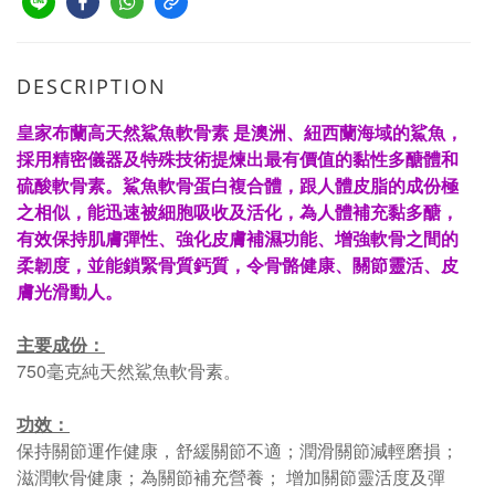
DESCRIPTION
皇家布蘭高天然鯊魚軟骨素 是澳洲、紐西蘭海域的鯊魚，
採用精密儀器及特殊技術提煉出最有價值的黏性多醣體和
硫酸軟骨素。鯊魚軟骨蛋白複合體，跟人體皮脂的成份極
之相似，能迅速被細胞吸收及活化，為人體補充黏多醣，
有效保持肌膚彈性、強化皮膚補濕功能、增強軟骨之間的
柔韌度，並能鎖緊骨質鈣質，令骨骼健康、關節靈活、皮
膚光滑動人。
主要成份：
750毫克純天然鯊魚軟骨素。
功效：
保持關節運作健康，舒緩關節不適；潤滑關節減輕磨損；
滋潤軟骨健康；為關節補充營養； 增加關節靈活度及彈