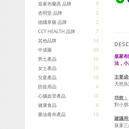
皇家布蘭高 品牌
9
杏明堂 品牌
2
德國草藥 品牌
2
CCT HEALTH 品牌
7
其他品牌
54
DESC
中成藥
39
皇家布
男士產品
10
法，小
女士產品
15
主要成
兒童產品
10
天然魚
防疫用品
6
心腦血管產品
10
功效：
對小朋
健康食品
8
藥油膏布產品
10
建議用
孩童三