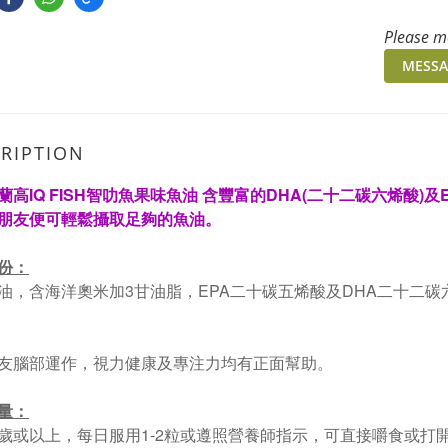
Please me
MESSA
RIPTION
蘭高IQ FISH智叻魚果味魚油 含豐富的DHA(二十二碳六烯酸)
朋友便可輕鬆攝取足夠的魚油。
份：
油，含海洋奧米加3甘油脂，EPA二十碳五烯酸及DHA二十二碳
友腦部運作，視力健康及專注力均有正面幫助。
量：
歲或以上，每日服用1-2粒或遵照營養師指示，可直接嚼食或打