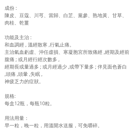
成份 :
陳皮、豆蔻、川芎、當歸、白芷、黨參、熟地黃、甘草、
肉桂、乾薑
功能及主治 :
和血調經 ‚ 溫經散寒 ‚行氣止痛。
主治氣血虧虛、沖任虛損、寒凝胞宮所致痛經 ‚經期及經前
腹痛 ; 或月經行經次數多 ‚
經期長或量過多 ; 或月經過少 ‚或帶下量多 ; 伴見面色蒼白
‚頭痛 ‚頭暈 ‚失眠 ‚
神疲乏力的症狀。
規格:
每盒12瓶，每瓶10粒。
用法用量：
早一粒，晚一粒，用溫開水送服，可免嚼碎。