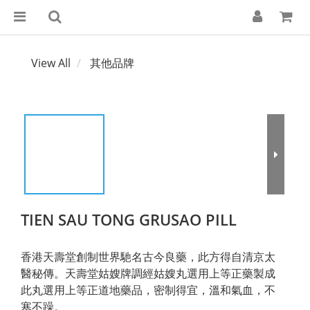
View All
其他品牌
TIEN SAU TONG GRUSAO PILL
香港天壽堂創制世界馳名古今良藥，此方得自清京太
醫秘傳。天壽堂姑嫂牌調經姑嫂丸選用上等正藥製成
此丸選用上等正道地藥品，密制得宜，溫和氣血，不
寒不躁。