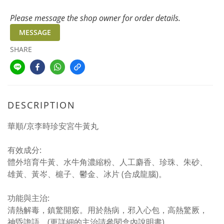
Please message the shop owner for order details.
MESSAGE
SHARE
DESCRIPTION
華順/京李時珍安宮牛黃丸
有效成分:
體外培育牛黃、水牛角濃縮粉、人工麝香、珍珠、朱砂、
雄黃、黃岑、槴子、鬱金、冰片 (合成龍腦)。
功能與主治:
清熱解毒，鎮驚開竅。用於熱病，邪入心包，高熱驚厥，
神昏譫語。(更詳細的主治請參閱盒內說明書)