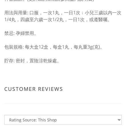
用法與用量: 口服，一次1丸，一日1次﹔小兒三歲以內一次
1/4丸，四歲至六歲一次1/2丸，一日1次，或遵醫囑。
禁忌: 孕婦禁用。
包裝規格: 每大盒12盒，每盒1丸，每丸重3g(克)。
貯存: 密封，置陰涼乾燥處。
CUSTOMER REVIEWS